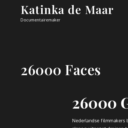
Skip
Katinka de Maar
to
content
Documentairemaker
26000 Faces
26000 G
Nederlandse filmmakers br