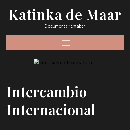
Ir
Katinka de Maar
al
contenido
Documentairemaker
Menú
Intercambio
Internacional